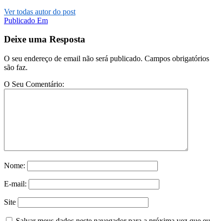
Ver todas autor do post
Post
Publicado Em
navigation
Deixe uma Resposta
O seu endereço de email não será publicado. Campos obrigatórios
são faz.
O Seu Comentário:
Nome:
E-mail:
Site
Salvar meus dados neste navegador para a próxima vez que eu